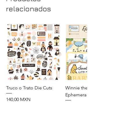
relacionados
Truco o Trato Die Cuts
Winnie the Pooh Baby
Ephemera
Precio
140,00 MXN
Precio
110,00 MXN
Agregar al carrito
Agregar al carrito