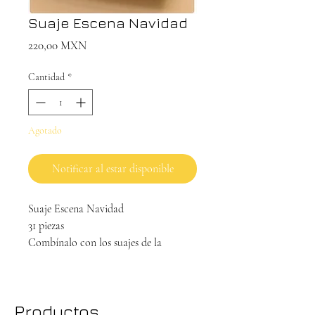
Suaje Escena Navidad
Precio
220,00 MXN
Cantidad
*
Agotado
Notificar al estar disponible
Suaje Escena Navidad

31 piezas

Combínalo con los suajes de la 
colección Infinita para crear miles de 
combinaciones.
Productos