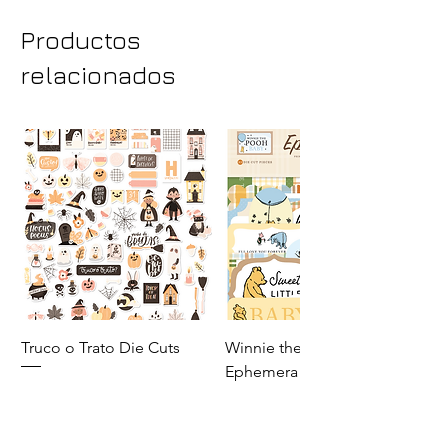
Productos
relacionados
Truco o Trato Die Cuts
Winnie the Pooh Baby
Ephemera
Precio
140,00 MXN
Precio
110,00 MXN