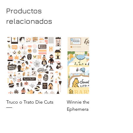
Complementos de ropa (ropa
Productos
básica o complementos bebé Noa)
relacionados
Truco o Trato Die Cuts
Winnie the Pooh Baby
Ephemera
Precio
140,00 MXN
Precio
110,00 MXN