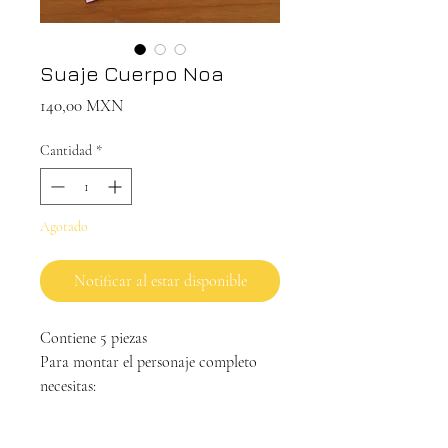
Suaje Cuerpo Noa
Precio
140,00 MXN
Cantidad
*
Agotado
Notificar al estar disponible
Contiene 5 piezas
Para montar el personaje completo
necesitas:
Troquel pelucas Noa (para el pelo)
Sello "emojis" (para la carita)