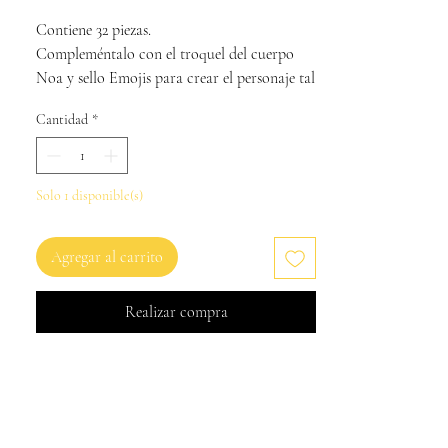
Contiene 32 piezas.
Compleméntalo con el troquel del cuerpo
Noa y sello Emojis para crear el personaje tal
y como te lo imaginas.
Cantidad
*
Solo 1 disponible(s)
Agregar al carrito
Realizar compra