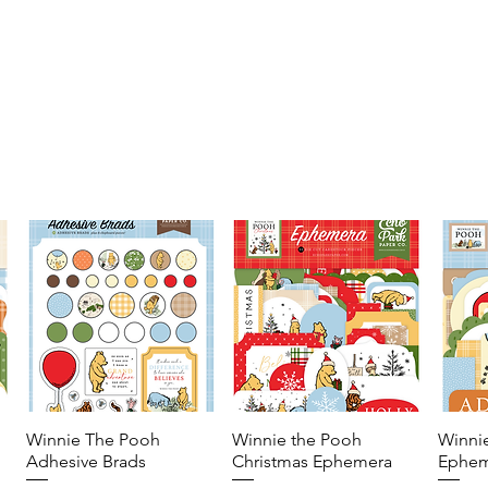
Winnie The Pooh
Vista rápida
Winnie the Pooh
Vista rápida
Winni
Adhesive Brads
Christmas Ephemera
Ephem