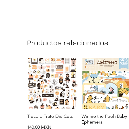
Productos relacionados
Truco o Trato Die Cuts
Vista rápida
Winnie the Pooh Baby
Vista rápida
Ephemera
Precio
140,00 MXN