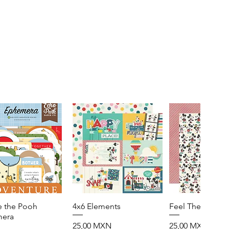
e the Pooh
Vista rápida
4x6 Elements
Vista rápida
Feel The Magic
Vista rápid
era
Precio
Precio
25,00 MXN
25,00 MXN