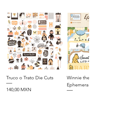
Truco o Trato Die Cuts
Winnie the Pooh Baby
Ephemera
Precio
140,00 MXN
Precio
110,00 MXN
Agregar al carrito
Agregar al carrito