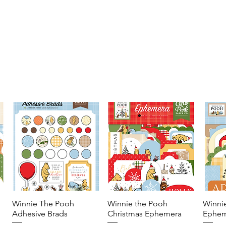
Winnie The Pooh
Vista rápida
Winnie the Pooh
Vista rápida
Winni
Adhesive Brads
Christmas Ephemera
Ephem