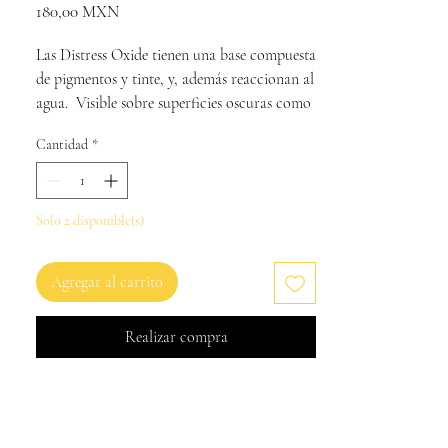
Precio
180,00 MXN
Las Distress Oxide tienen una base compuesta
de pigmentos y tinte, y, además reaccionan al
agua. Visible sobre superficies oscuras como
el kraft o el negro, permite construir
Cantidad
*
múltiples capas una encima de otra sin que
los colores se mezclen (si la capa anterior está
seca, si está mojada se mezclarán).
Solo 2 disponible(s)
Agregar al carrito
Realizar compra