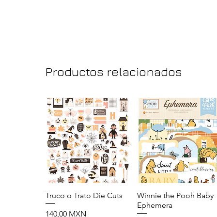
Productos relacionados
Truco o Trato Die Cuts
Vista rápida
Winnie the Pooh Baby
Vista rápida
Ephemera
Precio
140,00 MXN