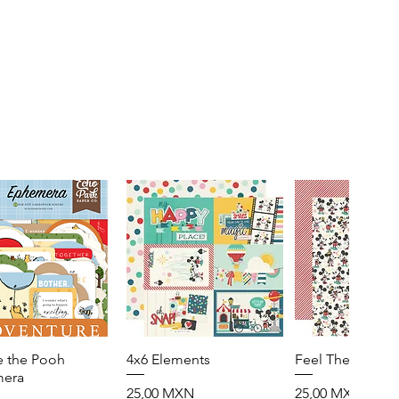
e the Pooh
Vista rápida
4x6 Elements
Vista rápida
Feel The Magic
Vista rápid
era
Precio
Precio
25,00 MXN
25,00 MXN