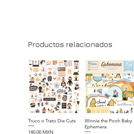
Productos relacionados
Truco o Trato Die Cuts
Vista rápida
Winnie the Pooh Baby
Vista rápida
Ephemera
Precio
140,00 MXN