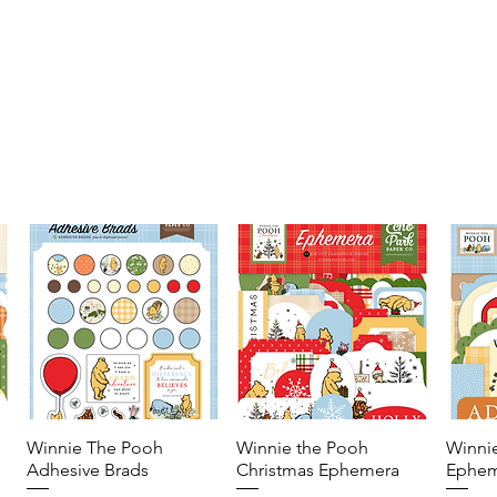
Winnie The Pooh
Vista rápida
Winnie the Pooh
Vista rápida
Winni
Adhesive Brads
Christmas Ephemera
Ephem