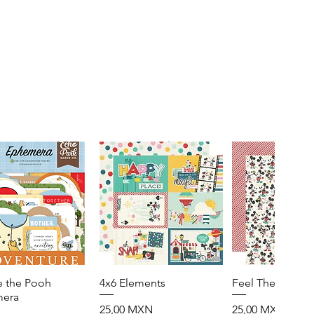
e the Pooh
Vista rápida
4x6 Elements
Vista rápida
Feel The Magic
Vista rápid
era
Precio
Precio
25,00 MXN
25,00 MXN