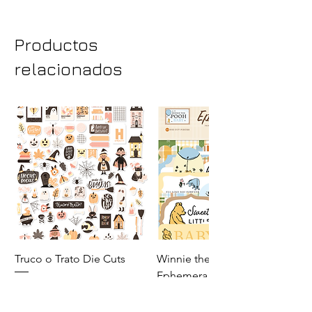
Productos
relacionados
Truco o Trato Die Cuts
Winnie the Pooh Baby
Ephemera
Precio
140,00 MXN
Precio
110,00 MXN