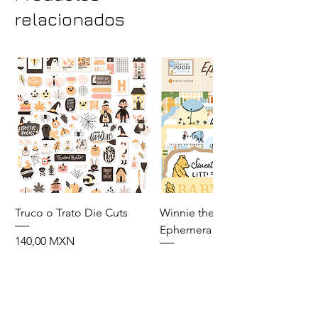
relacionados
Truco o Trato Die Cuts
Winnie the Pooh Baby
Ephemera
Precio
140,00 MXN
Precio
110,00 MXN
Agregar al carrito
Agregar al carrito