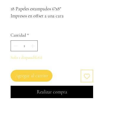
18 Papeles estampados 6"x8"
Impresos en offset a una cara
Cantidad
*
Solo 1 disponible(s)
Agregar al carrito
Realizar compra