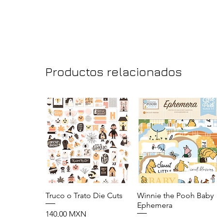
Productos relacionados
Truco o Trato Die Cuts
Vista rápida
Winnie the Pooh Baby
Vista rápida
Ephemera
Precio
140,00 MXN