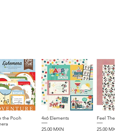
e the Pooh
Vista rápida
4x6 Elements
Vista rápida
Feel The Magic
Vista rápid
era
Precio
Precio
25,00 MXN
25,00 MXN