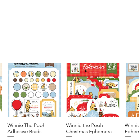
Winnie The Pooh
Vista rápida
Winnie the Pooh
Vista rápida
Winni
Adhesive Brads
Christmas Ephemera
Ephem