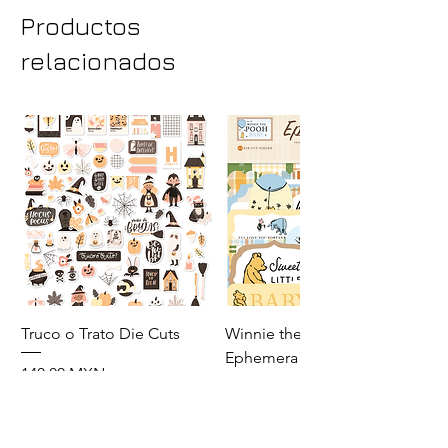
Productos
relacionados
Truco o Trato Die Cuts
Winnie the Pooh Baby
Ephemera
Precio
140,00 MXN
Precio
110,00 MXN
Agregar al carrito
Agregar al carrito