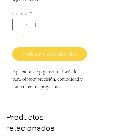
Cantidad
*
Agotado
Notificar al estar disponible
Aplicador de pegamento diseñado
para ofrecer
precisión, comodidad y
control
en tus proyectos.
Características principales:
INLCUYE 1 BOTELLA DE
Productos
PEGAMENTO
Aplicador ergonómico para
relacionados
control preciso del pegamento
Flujo uniforme gracias a su sistema