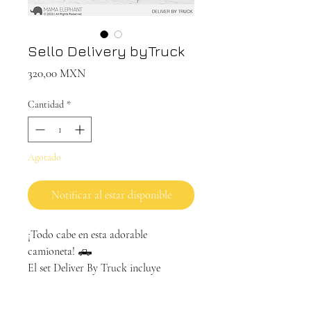
Sello Delivery byTruck
Precio
320,00 MXN
Cantidad
*
Agotado
Notificar al estar disponible
¡Todo cabe en esta adorable
camioneta! 🛻
El set Deliver By Truck incluye
ilustraciones encantadoras de los
personajes de Mama Elephant