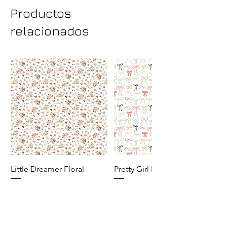
Productos
relacionados
Little Dreamer Floral
Pretty Girl Bows
Precio
Precio
25,00 MXN
25,00 MXN
Agregar al carrito
Agregar al carrito