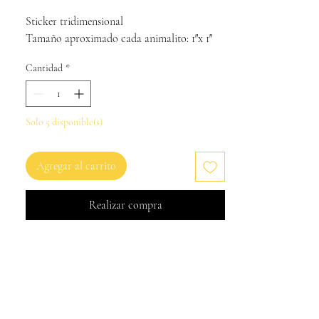
Sticker tridimensional
Tamaño aproximado cada animalito: 1″x 1″
Cantidad
*
Solo 5 disponible(s)
Agregar al carrito
Realizar compra