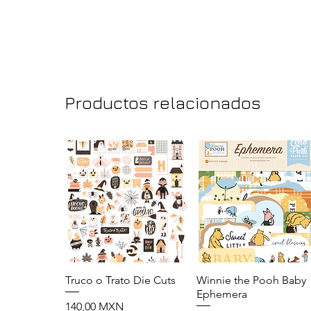
Productos relacionados
Truco o Trato Die Cuts
Vista rápida
Winnie the Pooh Baby
Vista rápida
Ephemera
Precio
140,00 MXN