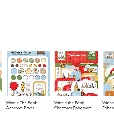
Winnie The Pooh
Vista rápida
Winnie the Pooh
Vista rápida
Winni
Adhesive Brads
Christmas Ephemera
Ephem