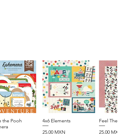
e the Pooh
Vista rápida
4x6 Elements
Vista rápida
Feel The Magic
Vista rápid
era
Precio
Precio
25,00 MXN
25,00 MXN