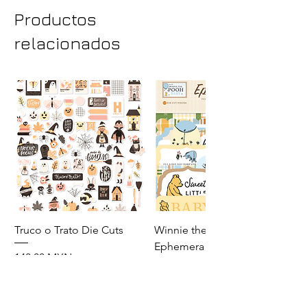
Tamaño: 4 1/4" x 5"
Productos
relacionados
Truco o Trato Die Cuts
Winnie the Pooh Baby
Ephemera
Precio
140,00 MXN
Precio
110,00 MXN
Agregar al carrito
Agregar al carrito