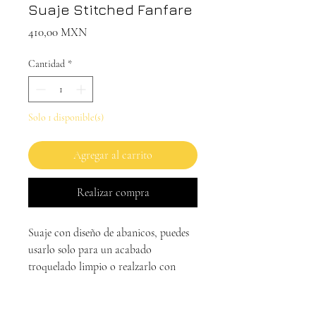
Suaje Stitched Fanfare
Precio
410,00 MXN
Cantidad
*
Solo 1 disponible(s)
Agregar al carrito
Realizar compra
Suaje con diseño de abanicos, puedes 
usarlo solo para un acabado 
troquelado limpio o realzarlo con 
hilos y bordado.

2 piezas
