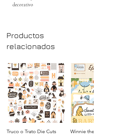
decorativo
Tamaño aproximado: 8.5″ x 3.5″ y 7" x
2"
Productos
relacionados
Truco o Trato Die Cuts
Winnie the Pooh Baby
Ephemera