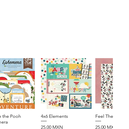
e the Pooh
Vista rápida
4x6 Elements
Vista rápida
Feel The Magic
Vista rápid
era
Precio
Precio
25,00 MXN
25,00 MXN