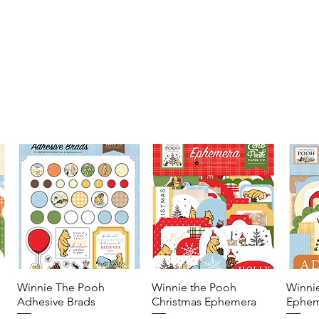
Winnie The Pooh
Vista rápida
Winnie the Pooh
Vista rápida
Winni
Adhesive Brads
Christmas Ephemera
Ephem