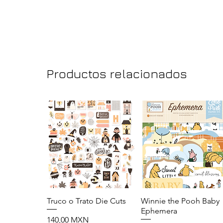
Productos relacionados
Truco o Trato Die Cuts
Vista rápida
Winnie the Pooh Baby
Vista rápida
Ephemera
Precio
140,00 MXN