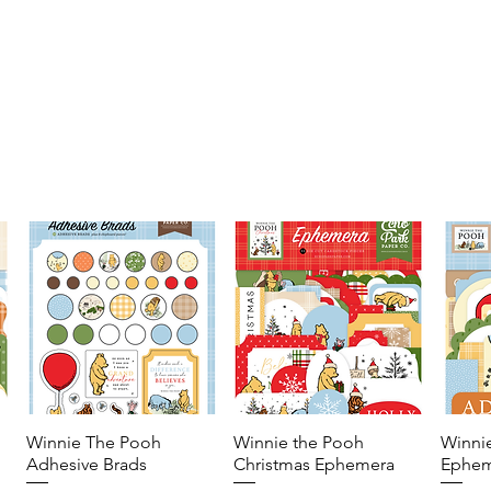
Winnie The Pooh
Vista rápida
Winnie the Pooh
Vista rápida
Winni
Adhesive Brads
Christmas Ephemera
Ephem