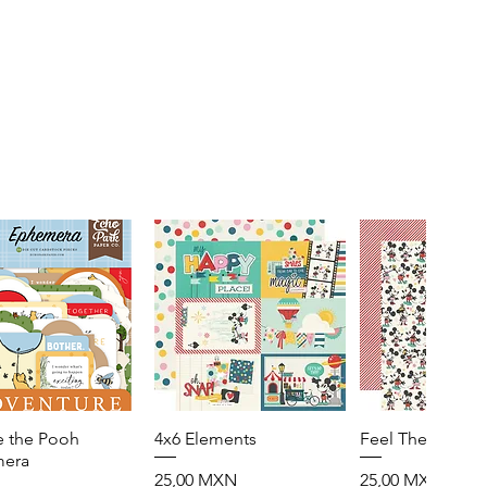
e the Pooh
Vista rápida
4x6 Elements
Vista rápida
Feel The Magic
Vista rápid
era
Precio
Precio
25,00 MXN
25,00 MXN