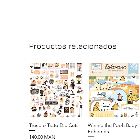
Productos relacionados
Truco o Trato Die Cuts
Vista rápida
Winnie the Pooh Baby
Vista rápida
Ephemera
Precio
140,00 MXN