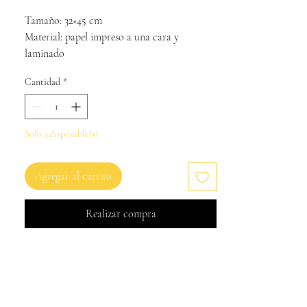
de
Tamaño: 32×45 cm
oferta
Material: papel impreso a una cara y
laminado
Cantidad
*
Solo 3 disponible(s)
Agregar al carrito
Realizar compra