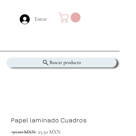
Entrar
Buscar producto
Papel laminado Cuadros
Precio
Precio
 30,00 MXN 
25,50 MXN