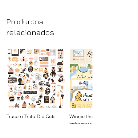
Productos
relacionados
Truco o Trato Die Cuts
Winnie the Pooh Baby
Ephemera
Precio
140,00 MXN
Precio
110,00 MXN