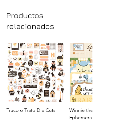
Day». Diseño: Sami Garra.
Fabricación y distribución: BasicCrea.
Productos
Hecho 100% en España.
relacionados
Truco o Trato Die Cuts
Winnie the Pooh Baby
Ephemera
Precio
140,00 MXN
Precio
110,00 MXN