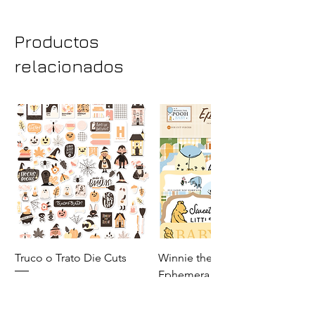
3.25" x 4"
Productos
relacionados
Truco o Trato Die Cuts
Winnie the Pooh Baby
Ephemera
Precio
140,00 MXN
Precio
110,00 MXN