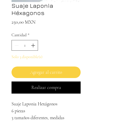
Suaje Laponia
Héxagonos
Precio
250,00 MXN
Cantidad
*
Solo 3 disponible(s)
Agregar al carrito
Realizar compra
Suaje Laponia Hexágonos
6 piezas
3 tamaños diferentes, medidas
aproximadas: 4.5" x 5.5", 4 " x 4.75" y