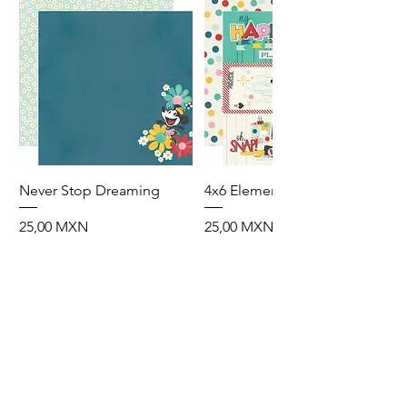
Never Stop Dreaming
4x6 Elements
Precio
Precio
25,00 MXN
25,00 MXN
Agregar al carrito
Agregar al carrito
Preventa