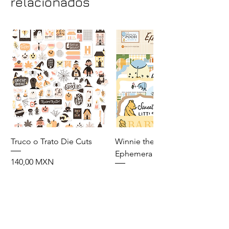
relacionados
Truco o Trato Die Cuts
Winnie the Pooh Baby
Ephemera
Precio
140,00 MXN
Precio
110,00 MXN
Agregar al carrito
Agregar al carrito