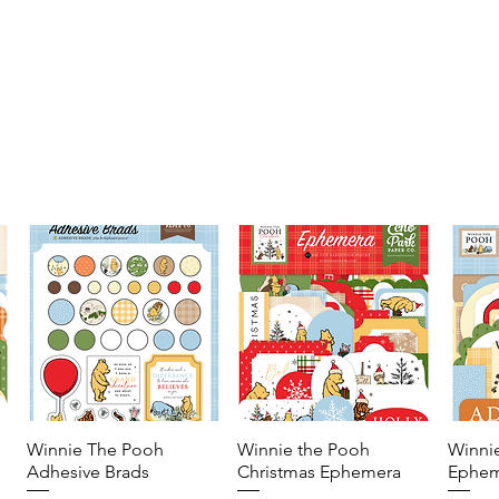
Winnie The Pooh
Vista rápida
Winnie the Pooh
Vista rápida
Winni
Adhesive Brads
Christmas Ephemera
Ephem