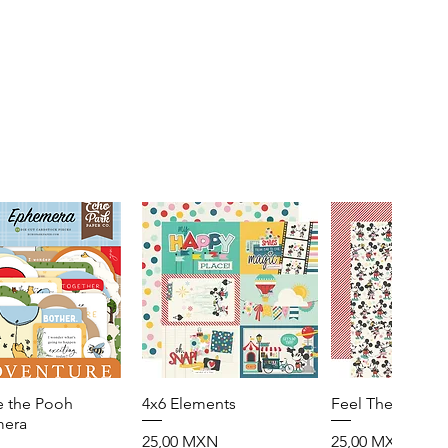
e the Pooh
Vista rápida
4x6 Elements
Vista rápida
Feel The Magic
Vista rápid
era
Precio
Precio
25,00 MXN
25,00 MXN