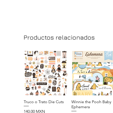
Productos relacionados
Truco o Trato Die Cuts
Vista rápida
Winnie the Pooh Baby
Vista rápida
Ephemera
Precio
140,00 MXN