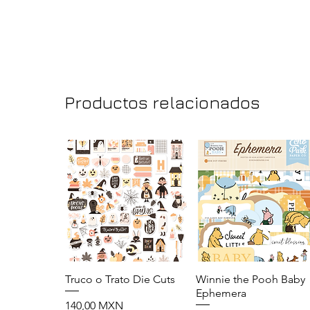
Productos relacionados
Truco o Trato Die Cuts
Vista rápida
Winnie the Pooh Baby
Vista rápida
Ephemera
Precio
140,00 MXN