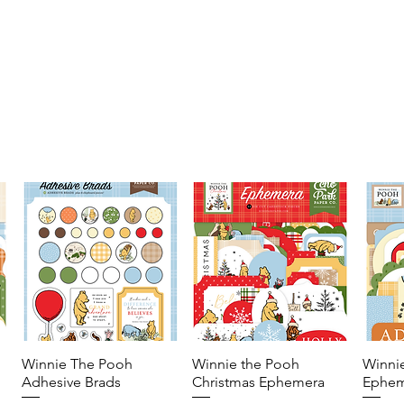
Winnie The Pooh
Vista rápida
Winnie the Pooh
Vista rápida
Winni
Adhesive Brads
Christmas Ephemera
Ephem