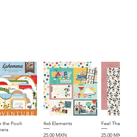
e the Pooh
Vista rápida
4x6 Elements
Vista rápida
Feel The Magic
Vista rápid
era
Precio
Precio
25,00 MXN
25,00 MXN