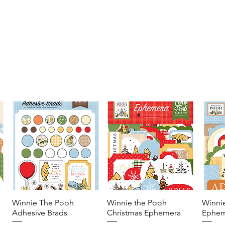
Winnie The Pooh
Vista rápida
Winnie the Pooh
Vista rápida
Winni
Adhesive Brads
Christmas Ephemera
Ephem