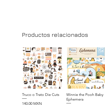
Productos relacionados
Truco o Trato Die Cuts
Vista rápida
Winnie the Pooh Baby
Vista rápida
Ephemera
Precio
140,00 MXN