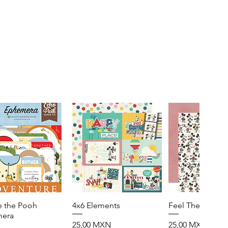
e the Pooh
Vista rápida
4x6 Elements
Vista rápida
Feel The Magic
Vista rápid
era
Precio
Precio
25,00 MXN
25,00 MXN