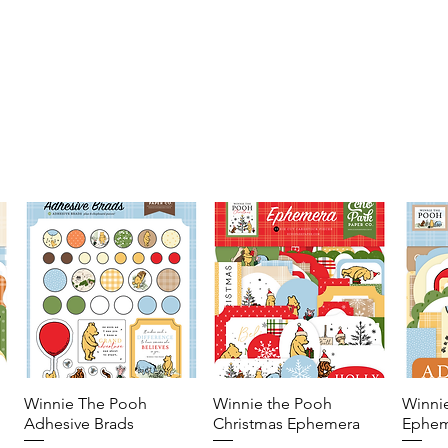
Winnie The Pooh
Vista rápida
Winnie the Pooh
Vista rápida
Winni
Adhesive Brads
Christmas Ephemera
Ephem