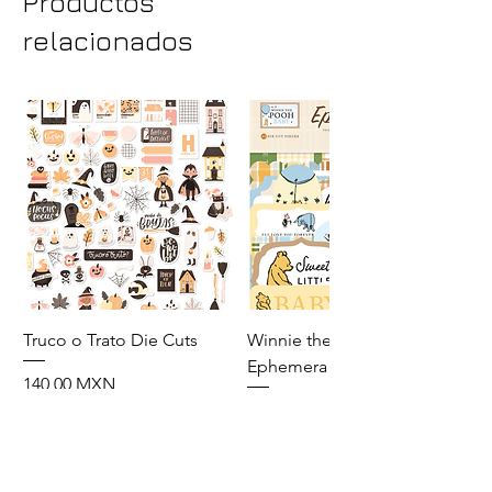
Productos
relacionados
Truco o Trato Die Cuts
Winnie the Pooh Baby
Ephemera
Precio
140,00 MXN
Precio
110,00 MXN
Agregar al carrito
Agregar al carrito